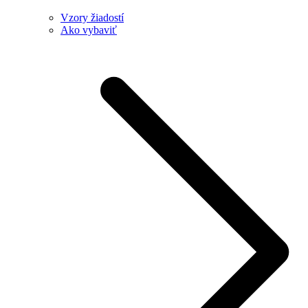
Vzory žiadostí
Ako vybaviť