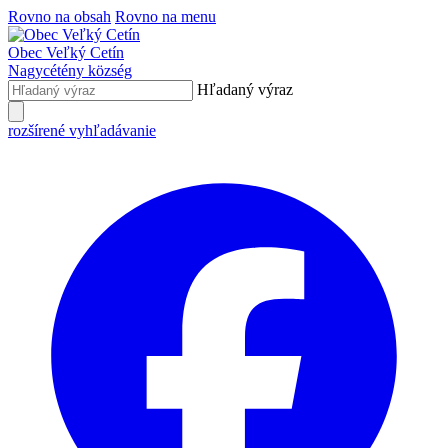
Rovno na obsah
Rovno na menu
Obec
Veľký Cetín
Nagycétény
község
Hľadaný výraz
rozšírené vyhľadávanie