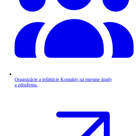
Oragnizácie a inštitúcie
Kontakty na miestne úrady
a združenia.