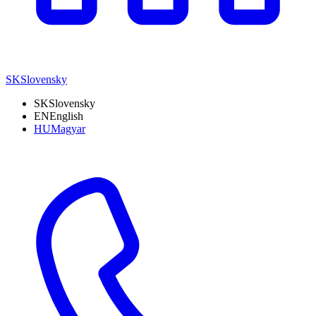
SK
Slovensky
SK
Slovensky
EN
English
HU
Magyar