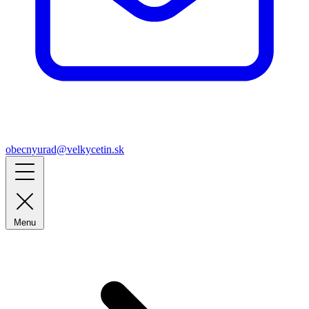
obecnyurad@velkycetin.sk
Menu