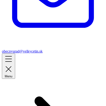
obecnyurad@velkycetin.sk
Menu