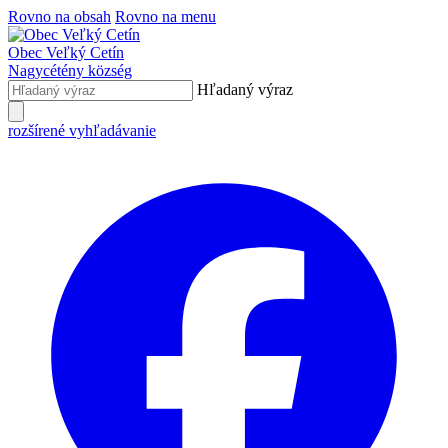
Rovno na obsah
Rovno na menu
Obec
Veľký Cetín
Nagycétény
község
Hľadaný výraz
rozšírené vyhľadávanie