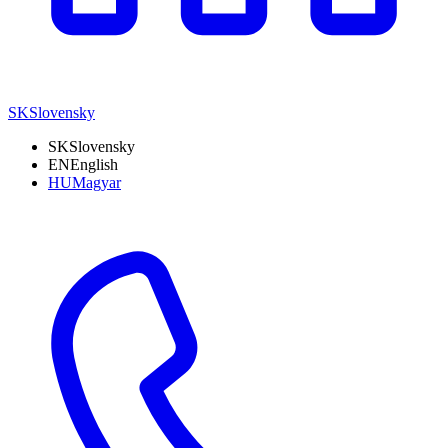
SK
Slovensky
SK
Slovensky
EN
English
HU
Magyar