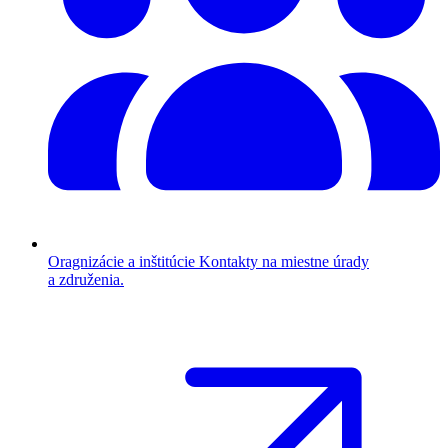
Oragnizácie a inštitúcie
Kontakty na miestne úrady
a združenia.