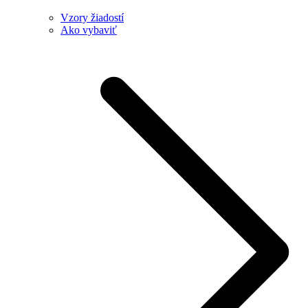
Vzory žiadostí
Ako vybaviť