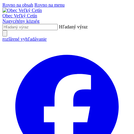
Rovno na obsah
Rovno na menu
Obec
Veľký Cetín
Nagycétény
község
Hľadaný výraz
rozšírené vyhľadávanie