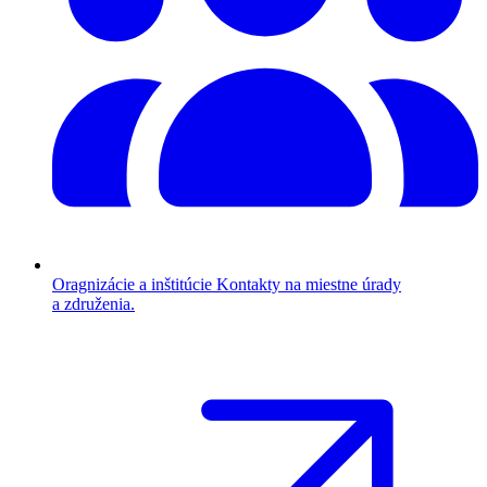
Oragnizácie a inštitúcie
Kontakty na miestne úrady
a združenia.