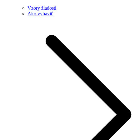
Vzory žiadostí
Ako vybaviť