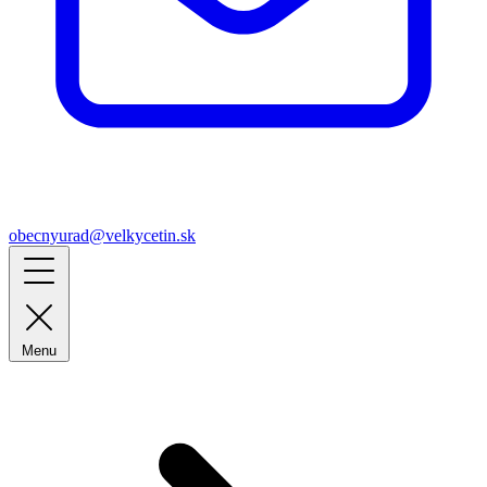
obecnyurad@velkycetin.sk
Menu