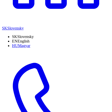
SK
Slovensky
SK
Slovensky
EN
English
HU
Magyar