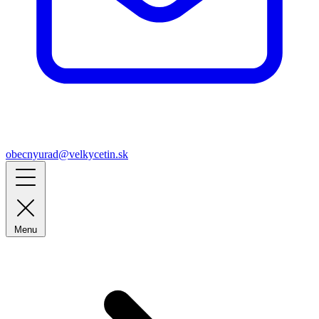
obecnyurad@velkycetin.sk
Menu