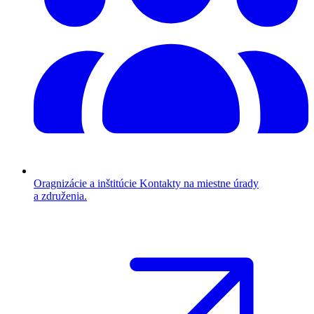
Oragnizácie a inštitúcie
Kontakty na miestne úrady
a združenia.