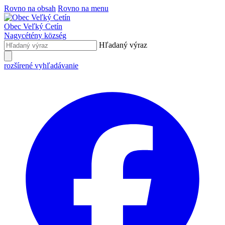
Rovno na obsah
Rovno na menu
Obec
Veľký Cetín
Nagycétény
község
Hľadaný výraz
rozšírené vyhľadávanie