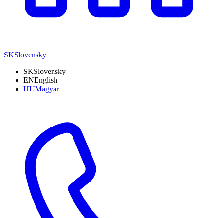
SK
Slovensky
SK
Slovensky
EN
English
HU
Magyar