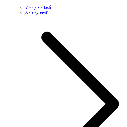
Vzory žiadostí
Ako vybaviť