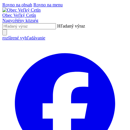
Rovno na obsah
Rovno na menu
Obec
Veľký Cetín
Nagycétény
község
Hľadaný výraz
rozšírené vyhľadávanie