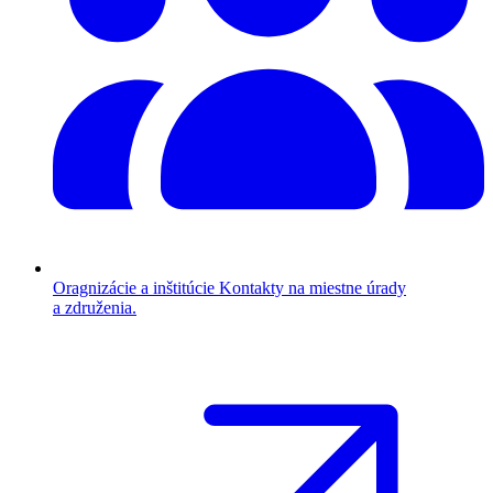
Oragnizácie a inštitúcie
Kontakty na miestne úrady
a združenia.