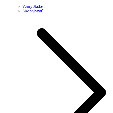
Vzory žiadostí
Ako vybaviť