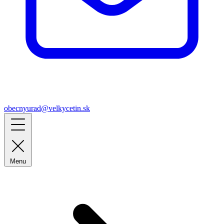
obecnyurad@velkycetin.sk
Menu