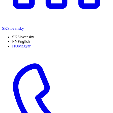
SK
Slovensky
SK
Slovensky
EN
English
HU
Magyar