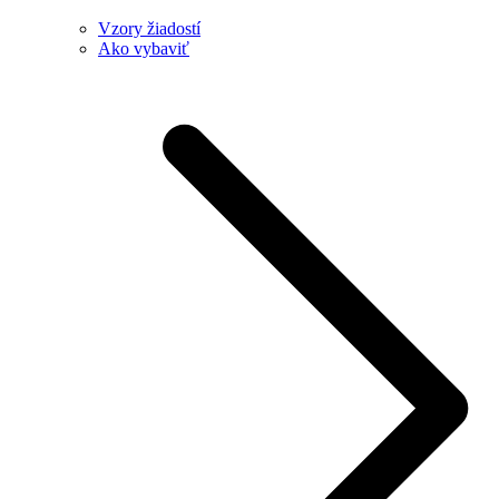
Vzory žiadostí
Ako vybaviť