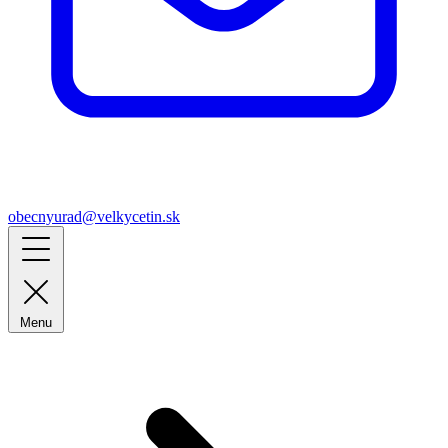
obecnyurad@velkycetin.sk
Menu