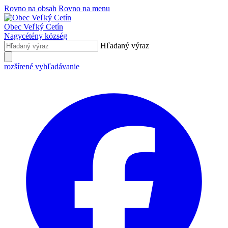
Rovno na obsah
Rovno na menu
Obec
Veľký Cetín
Nagycétény
község
Hľadaný výraz
rozšírené vyhľadávanie