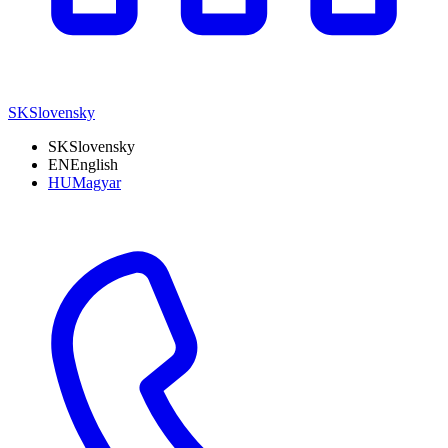
SK
Slovensky
SK
Slovensky
EN
English
HU
Magyar