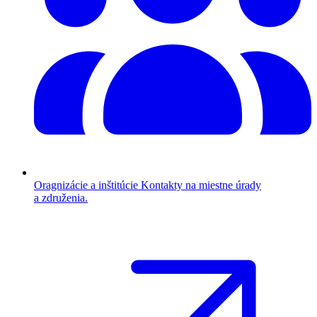
Oragnizácie a inštitúcie
Kontakty na miestne úrady
a združenia.