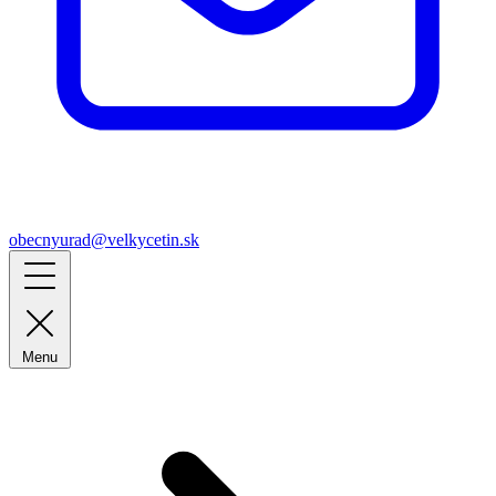
obecnyurad@velkycetin.sk
Menu