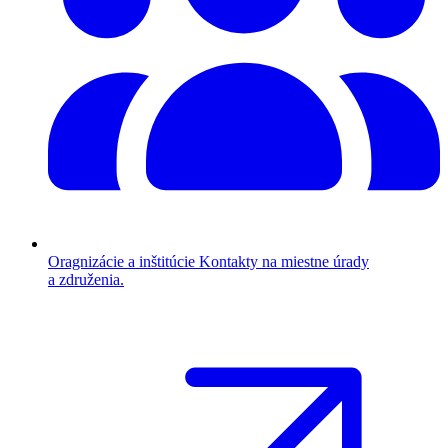
Oragnizácie a inštitúcie
Kontakty na miestne úrady
a združenia.