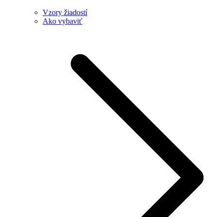
Vzory žiadostí
Ako vybaviť