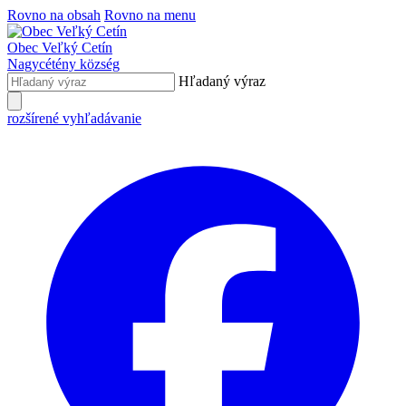
Rovno na obsah
Rovno na menu
Obec
Veľký Cetín
Nagycétény
község
Hľadaný výraz
rozšírené vyhľadávanie