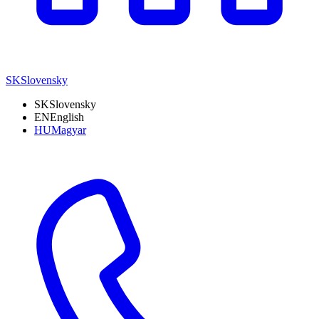
SK
Slovensky
SK
Slovensky
EN
English
HU
Magyar