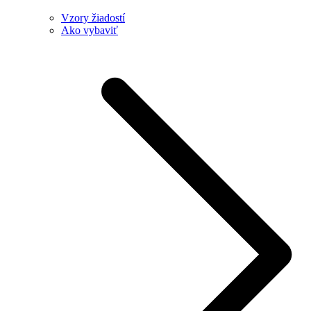
Vzory žiadostí
Ako vybaviť