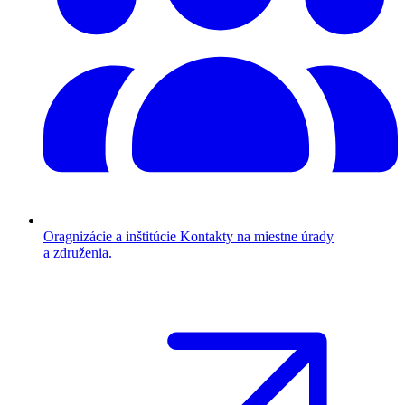
Oragnizácie a inštitúcie
Kontakty na miestne úrady
a združenia.