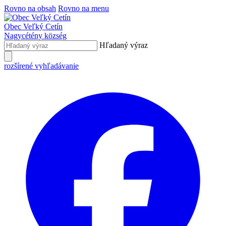
Rovno na obsah
Rovno na menu
Obec
Veľký Cetín
Nagycétény
község
Hľadaný výraz
rozšírené vyhľadávanie