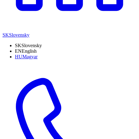
SK
Slovensky
SK
Slovensky
EN
English
HU
Magyar