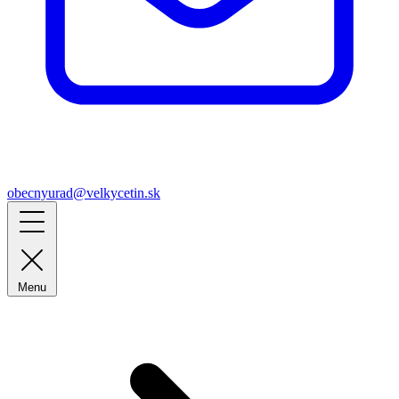
obecnyurad@velkycetin.sk
Menu