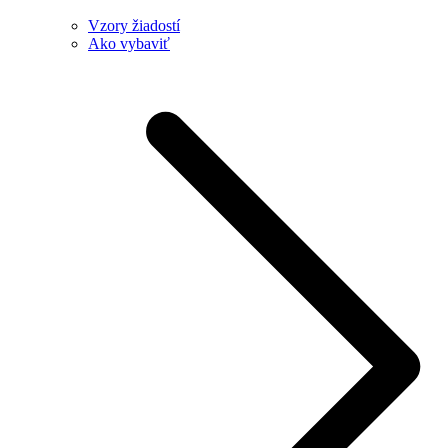
Vzory žiadostí
Ako vybaviť