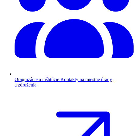
Oragnizácie a inštitúcie
Kontakty na miestne úrady
a združenia.