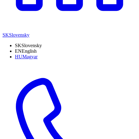
SK
Slovensky
SK
Slovensky
EN
English
HU
Magyar