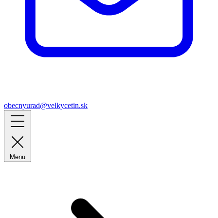
obecnyurad@velkycetin.sk
Menu