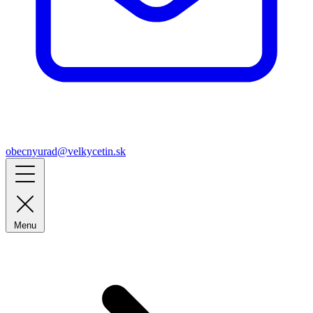
obecnyurad@velkycetin.sk
Menu