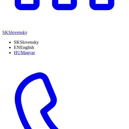
SK
Slovensky
SK
Slovensky
EN
English
HU
Magyar