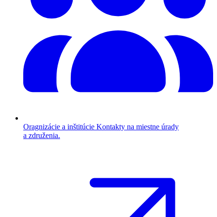
Oragnizácie a inštitúcie
Kontakty na miestne úrady
a združenia.