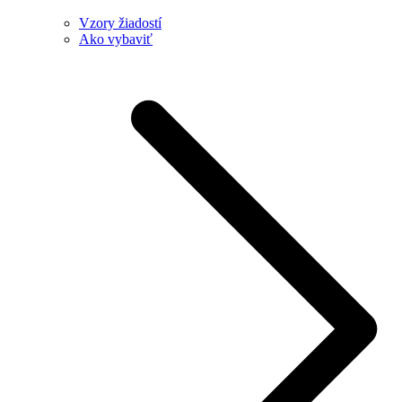
Vzory žiadostí
Ako vybaviť