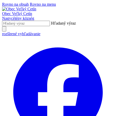
Rovno na obsah
Rovno na menu
Obec
Veľký Cetín
Nagycétény
község
Hľadaný výraz
rozšírené vyhľadávanie