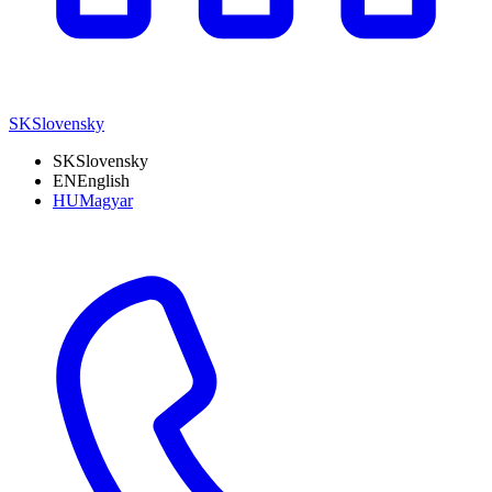
SK
Slovensky
SK
Slovensky
EN
English
HU
Magyar