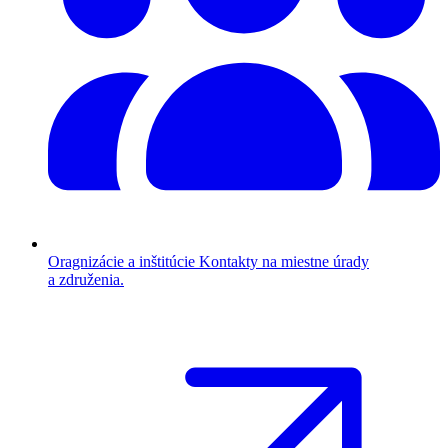
Oragnizácie a inštitúcie
Kontakty na miestne úrady
a združenia.