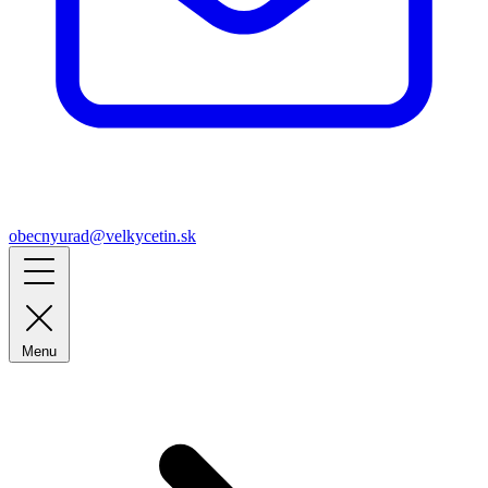
obecnyurad@velkycetin.sk
Menu