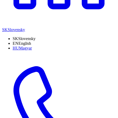
SK
Slovensky
SK
Slovensky
EN
English
HU
Magyar