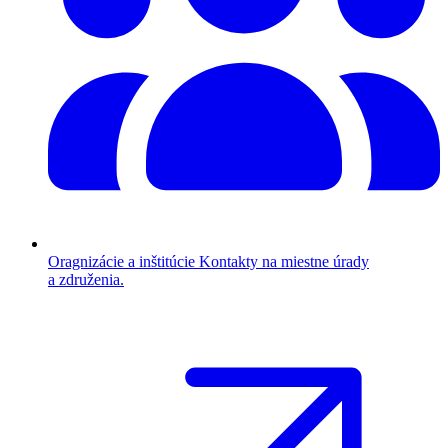
Oragnizácie a inštitúcie
Kontakty na miestne úrady
a združenia.