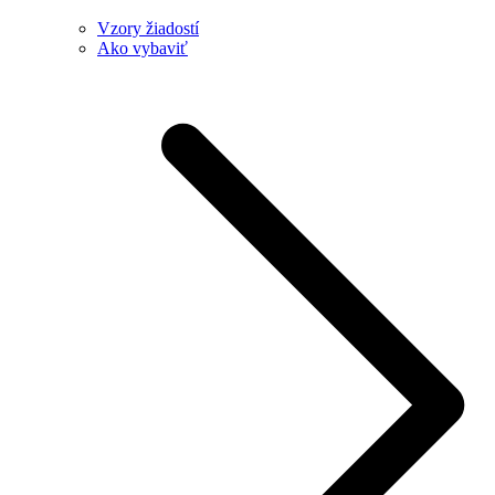
Vzory žiadostí
Ako vybaviť