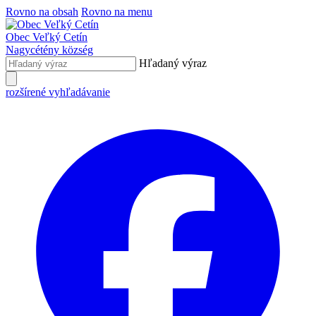
Rovno na obsah
Rovno na menu
Obec
Veľký Cetín
Nagycétény
község
Hľadaný výraz
rozšírené vyhľadávanie