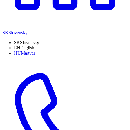
SK
Slovensky
SK
Slovensky
EN
English
HU
Magyar