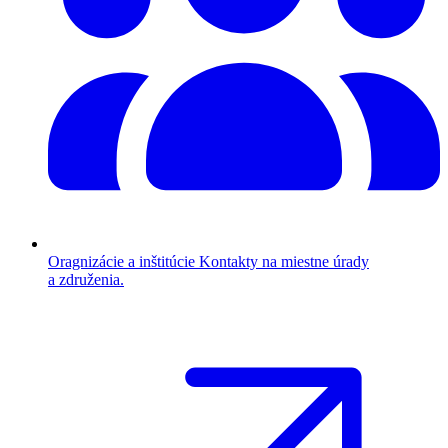
Oragnizácie a inštitúcie
Kontakty na miestne úrady
a združenia.