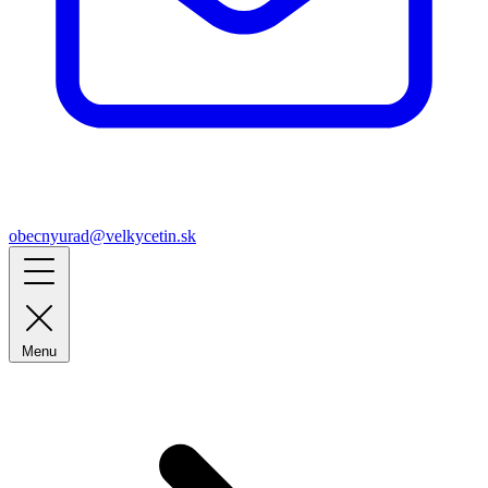
obecnyurad@velkycetin.sk
Menu