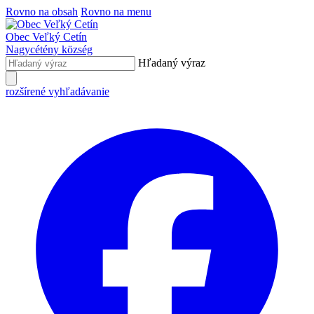
Rovno na obsah
Rovno na menu
Obec
Veľký Cetín
Nagycétény
község
Hľadaný výraz
rozšírené vyhľadávanie