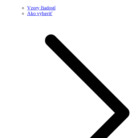
Vzory žiadostí
Ako vybaviť