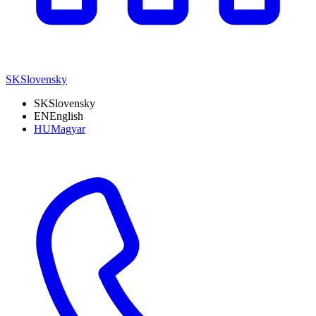
SK
Slovensky
SK
Slovensky
EN
English
HU
Magyar