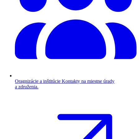
Oragnizácie a inštitúcie
Kontakty na miestne úrady
a združenia.