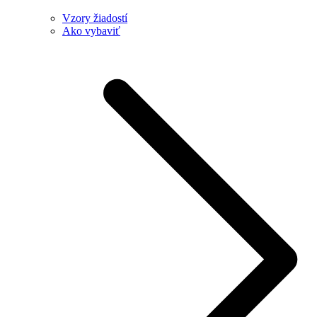
Vzory žiadostí
Ako vybaviť