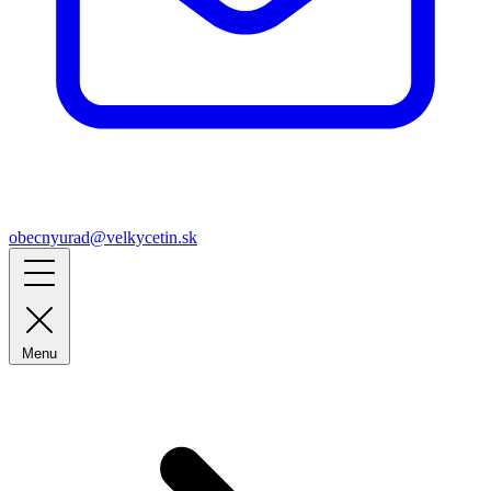
obecnyurad@velkycetin.sk
Menu