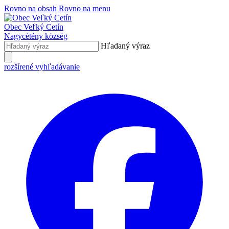
Rovno na obsah
Rovno na menu
Obec
Veľký Cetín
Nagycétény
község
Hľadaný výraz
rozšírené vyhľadávanie