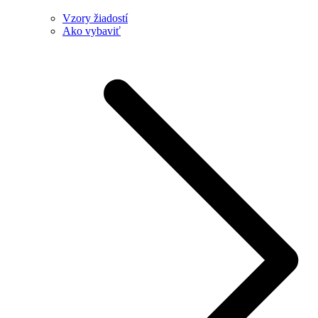
Vzory žiadostí
Ako vybaviť