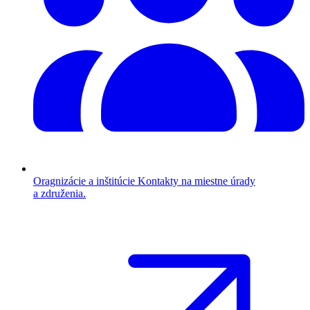
Oragnizácie a inštitúcie
Kontakty na miestne úrady
a združenia.