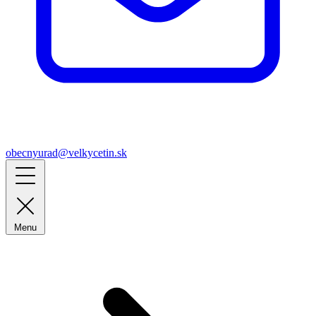
obecnyurad@velkycetin.sk
Menu