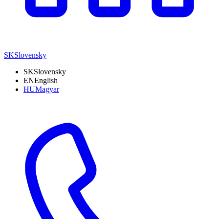
SK
Slovensky
SK
Slovensky
EN
English
HU
Magyar