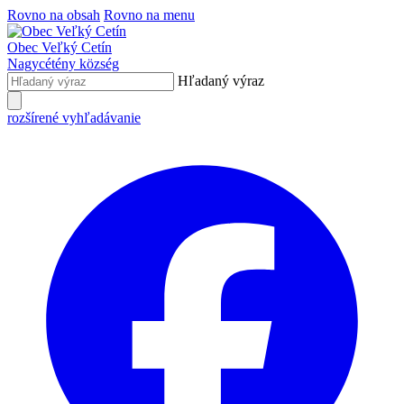
Rovno na obsah
Rovno na menu
Obec
Veľký Cetín
Nagycétény
község
Hľadaný výraz
rozšírené vyhľadávanie