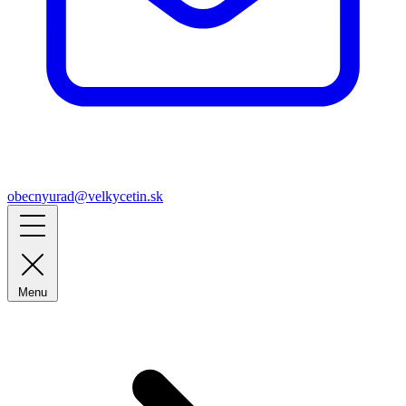
obecnyurad@velkycetin.sk
Menu