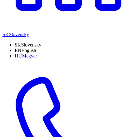
SK
Slovensky
SK
Slovensky
EN
English
HU
Magyar