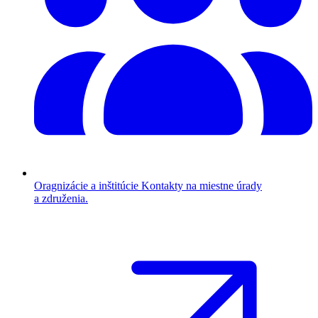
Oragnizácie a inštitúcie
Kontakty na miestne úrady
a združenia.