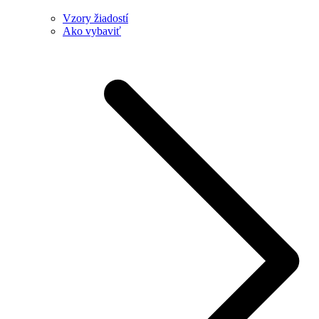
Vzory žiadostí
Ako vybaviť