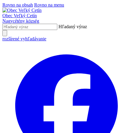
Rovno na obsah
Rovno na menu
Obec
Veľký Cetín
Nagycétény
község
Hľadaný výraz
rozšírené vyhľadávanie