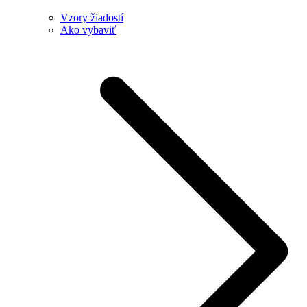
Vzory žiadostí
Ako vybaviť