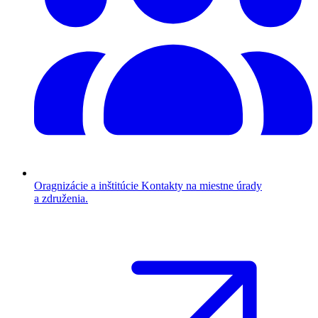
Oragnizácie a inštitúcie
Kontakty na miestne úrady
a združenia.