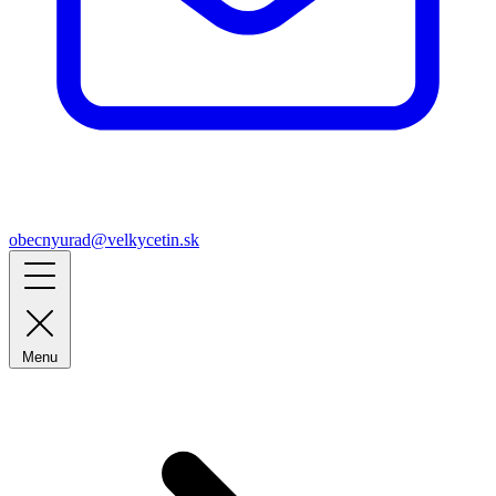
obecnyurad@velkycetin.sk
Menu