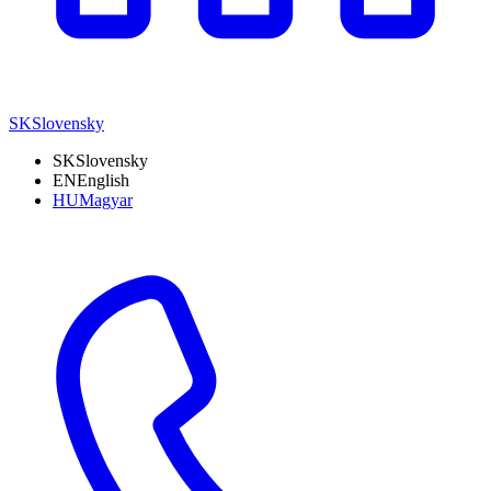
SK
Slovensky
SK
Slovensky
EN
English
HU
Magyar