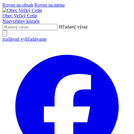
Rovno na obsah
Rovno na menu
Obec
Veľký Cetín
Nagycétény
község
Hľadaný výraz
rozšírené vyhľadávanie