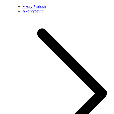
Vzory žiadostí
Ako vybaviť