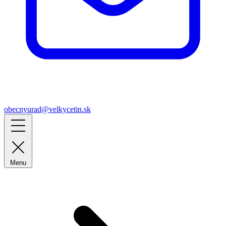
obecnyurad@velkycetin.sk
Menu