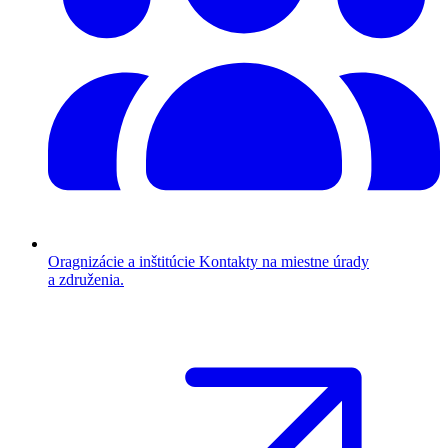
Oragnizácie a inštitúcie
Kontakty na miestne úrady
a združenia.