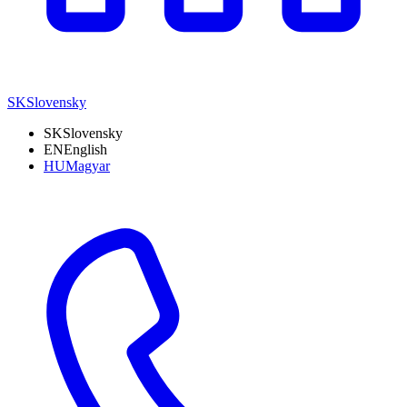
SK
Slovensky
SK
Slovensky
EN
English
HU
Magyar