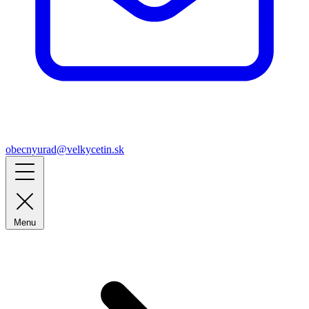
obecnyurad@velkycetin.sk
Menu