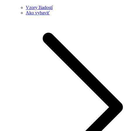
Vzory žiadostí
Ako vybaviť