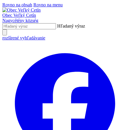
Rovno na obsah
Rovno na menu
Obec
Veľký Cetín
Nagycétény
község
Hľadaný výraz
rozšírené vyhľadávanie