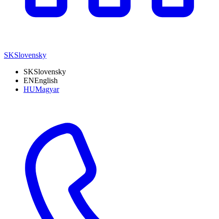
SK
Slovensky
SK
Slovensky
EN
English
HU
Magyar