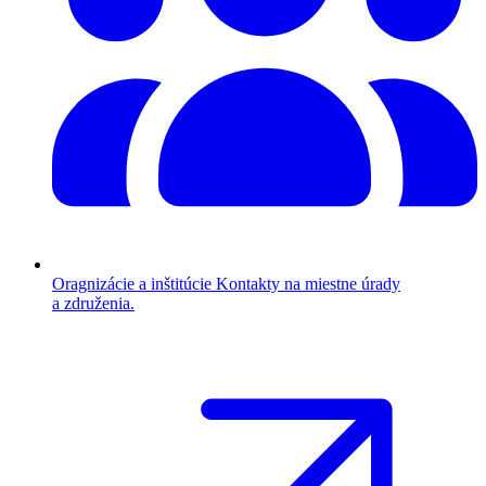
Oragnizácie a inštitúcie
Kontakty na miestne úrady
a združenia.