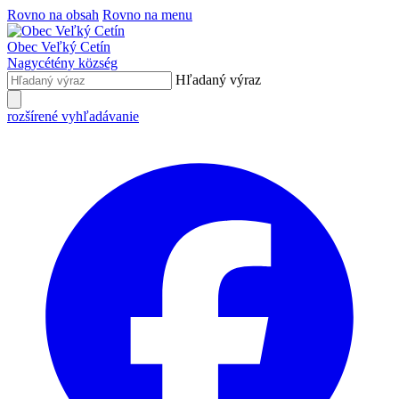
Rovno na obsah
Rovno na menu
Obec
Veľký Cetín
Nagycétény
község
Hľadaný výraz
rozšírené vyhľadávanie