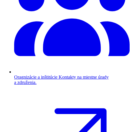
Oragnizácie a inštitúcie
Kontakty na miestne úrady
a združenia.