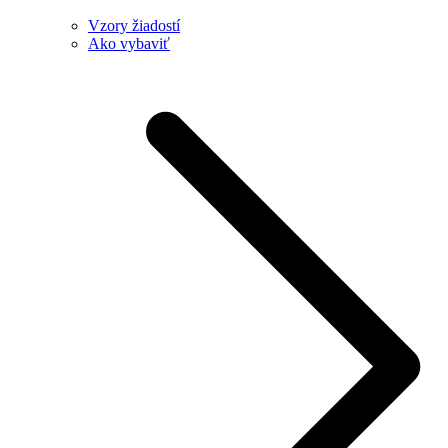
Vzory žiadostí
Ako vybaviť