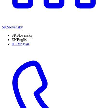
SK
Slovensky
SK
Slovensky
EN
English
HU
Magyar