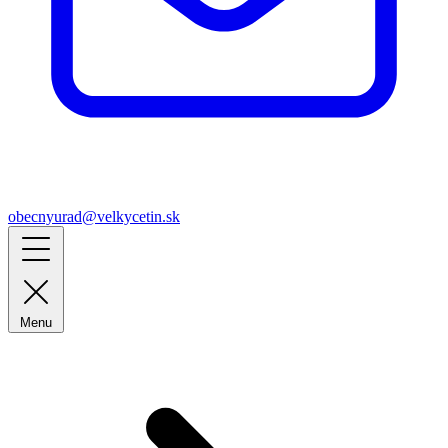
obecnyurad@velkycetin.sk
Menu