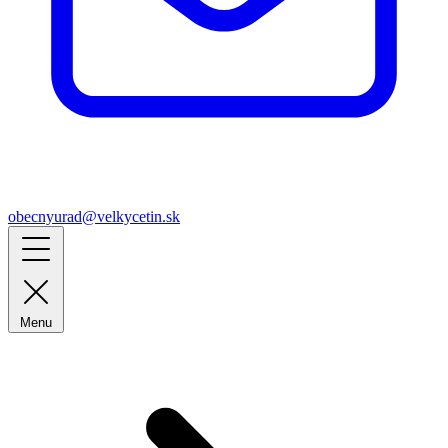
obecnyurad@velkycetin.sk
Menu