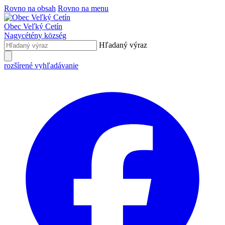
Rovno na obsah
Rovno na menu
Obec
Veľký Cetín
Nagycétény
község
Hľadaný výraz
rozšírené vyhľadávanie