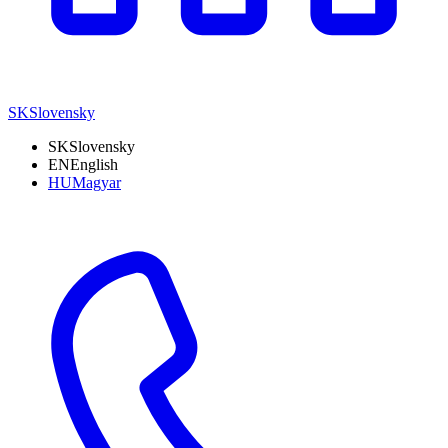
SK
Slovensky
SK
Slovensky
EN
English
HU
Magyar