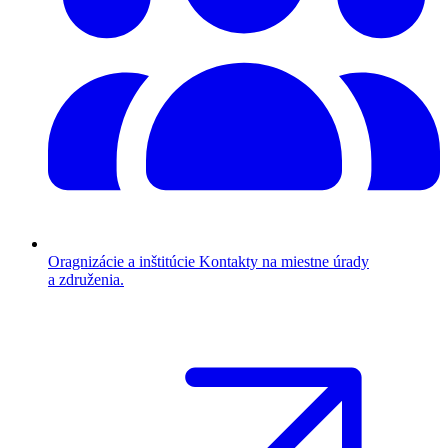
Oragnizácie a inštitúcie
Kontakty na miestne úrady
a združenia.