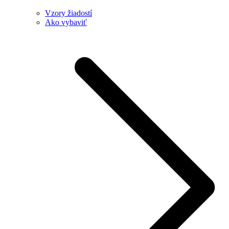
Vzory žiadostí
Ako vybaviť