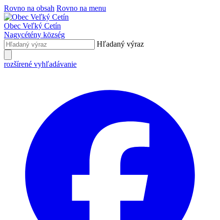
Rovno na obsah
Rovno na menu
Obec
Veľký Cetín
Nagycétény
község
Hľadaný výraz
rozšírené vyhľadávanie