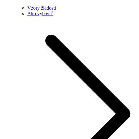
Vzory žiadostí
Ako vybaviť