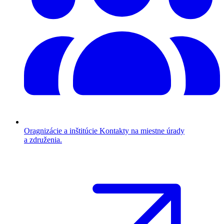
Oragnizácie a inštitúcie
Kontakty na miestne úrady
a združenia.