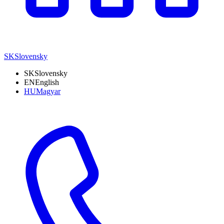
SK
Slovensky
SK
Slovensky
EN
English
HU
Magyar