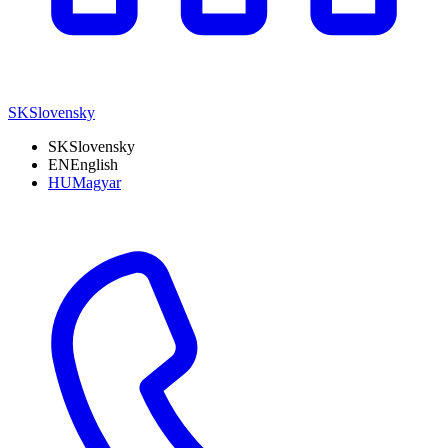
SK
Slovensky
SK
Slovensky
EN
English
HU
Magyar