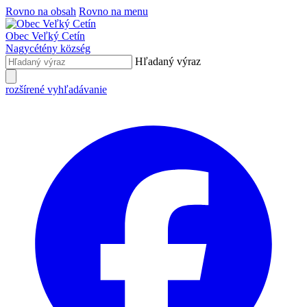
Rovno na obsah
Rovno na menu
Obec
Veľký Cetín
Nagycétény
község
Hľadaný výraz
rozšírené vyhľadávanie