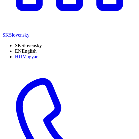
SK
Slovensky
SK
Slovensky
EN
English
HU
Magyar