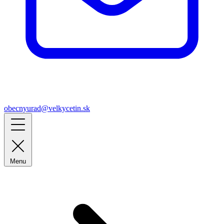
obecnyurad@velkycetin.sk
Menu