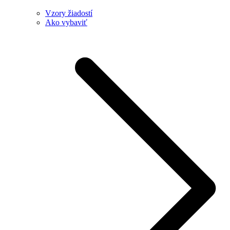
Vzory žiadostí
Ako vybaviť