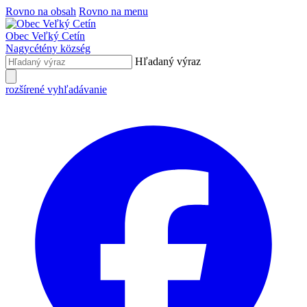
Rovno na obsah
Rovno na menu
Obec
Veľký Cetín
Nagycétény
község
Hľadaný výraz
rozšírené vyhľadávanie