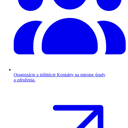
Oragnizácie a inštitúcie
Kontakty na miestne úrady
a združenia.