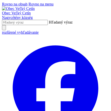
Rovno na obsah
Rovno na menu
Obec
Veľký Cetín
Nagycétény
község
Hľadaný výraz
rozšírené vyhľadávanie