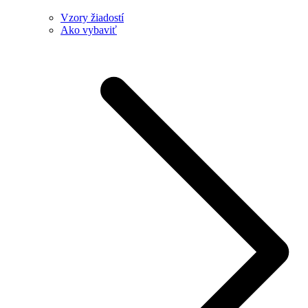
Vzory žiadostí
Ako vybaviť