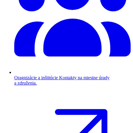
Oragnizácie a inštitúcie
Kontakty na miestne úrady
a združenia.