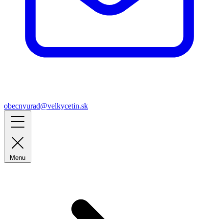
obecnyurad@velkycetin.sk
Menu