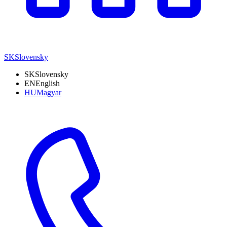
SK
Slovensky
SK
Slovensky
EN
English
HU
Magyar