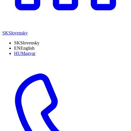
SK
Slovensky
SK
Slovensky
EN
English
HU
Magyar