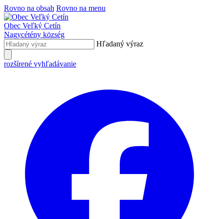
Rovno na obsah
Rovno na menu
Obec
Veľký Cetín
Nagycétény
község
Hľadaný výraz
rozšírené vyhľadávanie