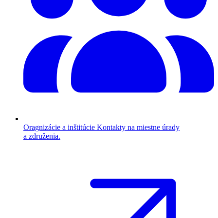
Oragnizácie a inštitúcie
Kontakty na miestne úrady
a združenia.