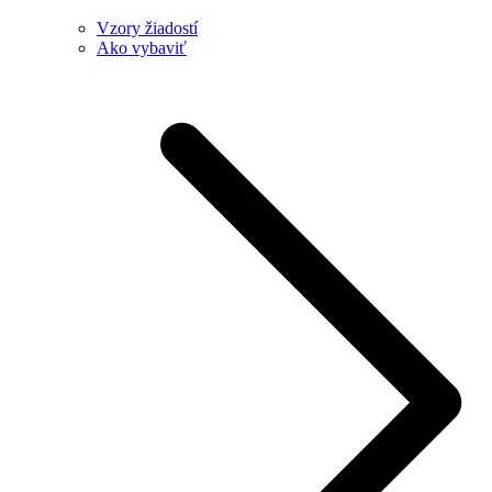
Vzory žiadostí
Ako vybaviť