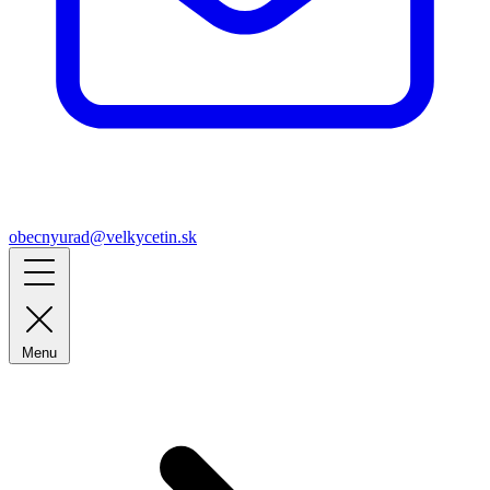
obecnyurad@velkycetin.sk
Menu