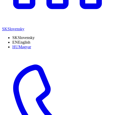
SK
Slovensky
SK
Slovensky
EN
English
HU
Magyar