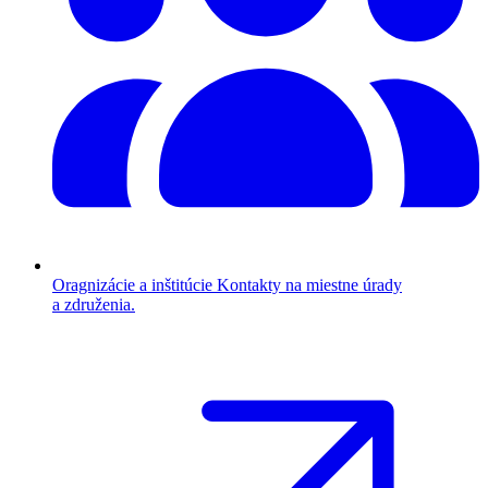
Oragnizácie a inštitúcie
Kontakty na miestne úrady
a združenia.