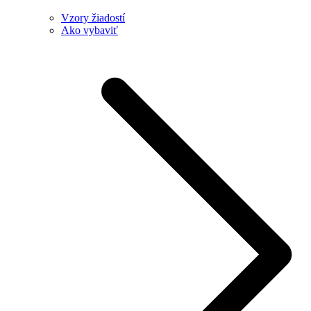
Vzory žiadostí
Ako vybaviť