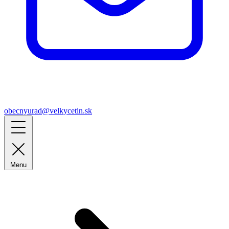
obecnyurad@velkycetin.sk
Menu