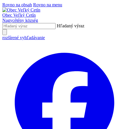
Rovno na obsah
Rovno na menu
Obec
Veľký Cetín
Nagycétény
község
Hľadaný výraz
rozšírené vyhľadávanie