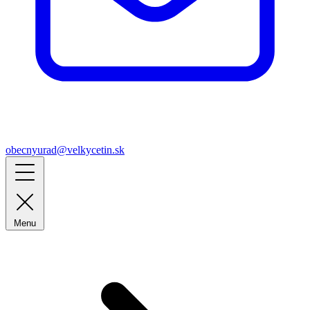
obecnyurad@velkycetin.sk
Menu