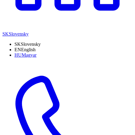
SK
Slovensky
SK
Slovensky
EN
English
HU
Magyar