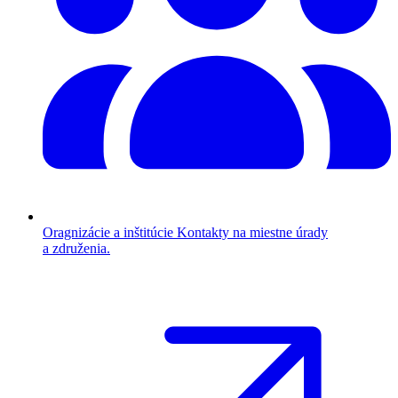
Oragnizácie a inštitúcie
Kontakty na miestne úrady
a združenia.