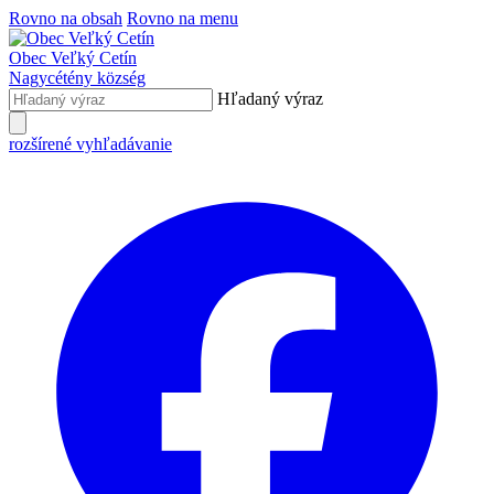
Rovno na obsah
Rovno na menu
Obec
Veľký Cetín
Nagycétény
község
Hľadaný výraz
rozšírené vyhľadávanie