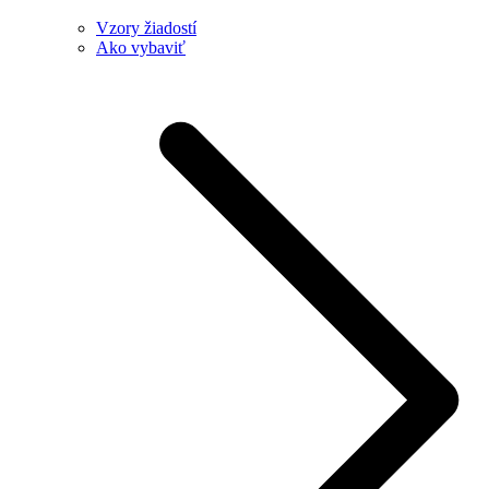
Vzory žiadostí
Ako vybaviť