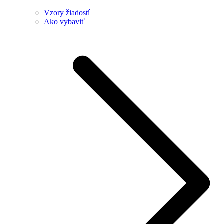
Vzory žiadostí
Ako vybaviť