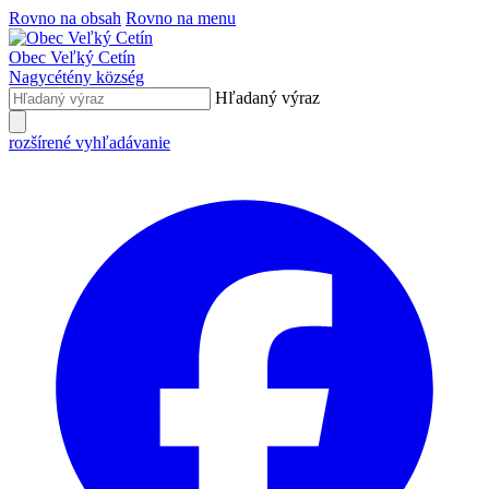
Rovno na obsah
Rovno na menu
Obec
Veľký Cetín
Nagycétény
község
Hľadaný výraz
rozšírené vyhľadávanie