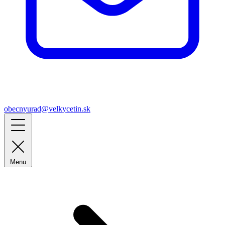
obecnyurad@velkycetin.sk
Menu