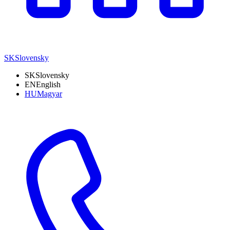
SK
Slovensky
SK
Slovensky
EN
English
HU
Magyar