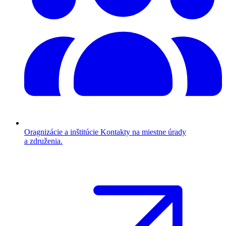
Oragnizácie a inštitúcie
Kontakty na miestne úrady
a združenia.