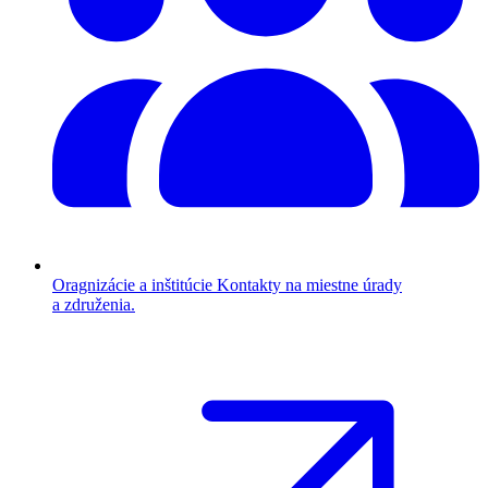
Oragnizácie a inštitúcie
Kontakty na miestne úrady
a združenia.