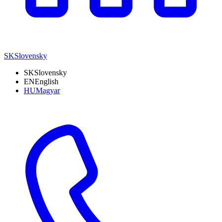
SK
Slovensky
SK
Slovensky
EN
English
HU
Magyar