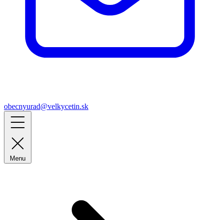
obecnyurad@velkycetin.sk
Menu