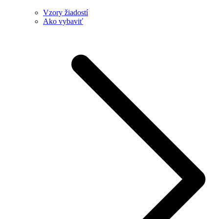
Vzory žiadostí
Ako vybaviť