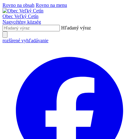
Rovno na obsah
Rovno na menu
Obec
Veľký Cetín
Nagycétény
község
Hľadaný výraz
rozšírené vyhľadávanie