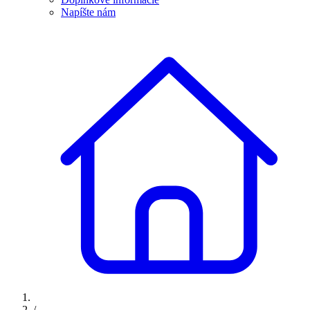
Napíšte nám
/