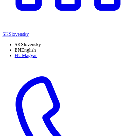
SK
Slovensky
SK
Slovensky
EN
English
HU
Magyar