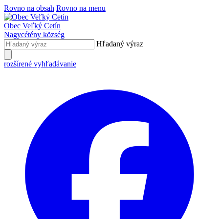
Rovno na obsah
Rovno na menu
Obec
Veľký Cetín
Nagycétény
község
Hľadaný výraz
rozšírené vyhľadávanie