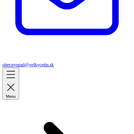
obecnyurad@velkycetin.sk
Menu