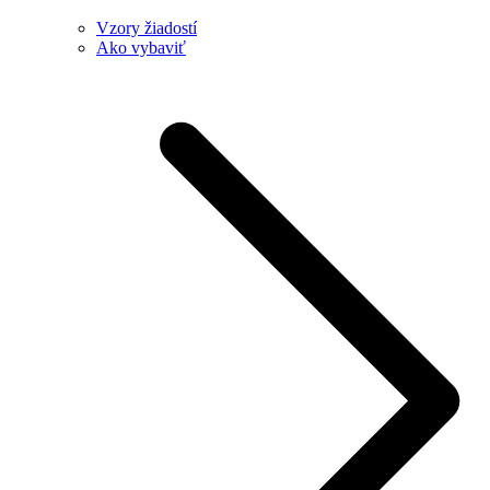
Vzory žiadostí
Ako vybaviť