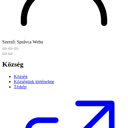
Szerző:
Správca Webu
Község
Község
Községünk történelme
Térkép