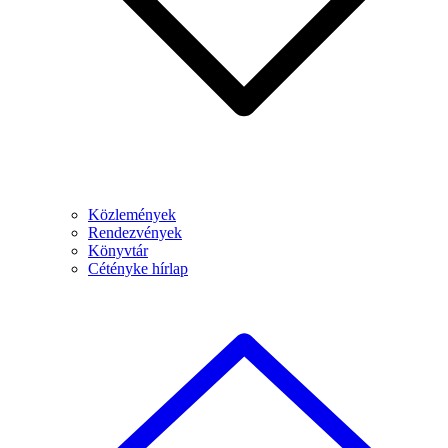
Közlemények
Rendezvények
Könyvtár
Cétényke hírlap