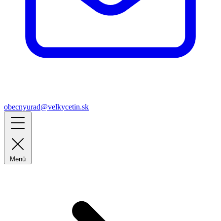
obecnyurad@velkycetin.sk
Menü