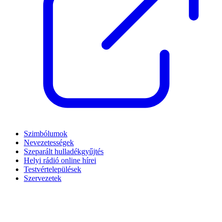
Szimbólumok
Nevezetességek
Szeparált hulladékgyűjtés
Helyi rádió online hírei
Testvértelepülések
Szervezetek