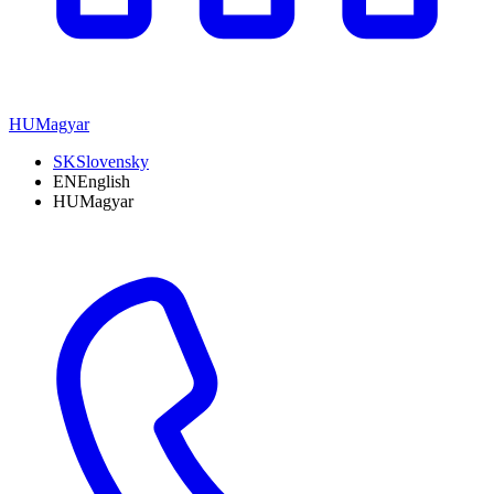
HU
Magyar
SK
Slovensky
EN
English
HU
Magyar