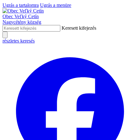
Ugrás a tartalomra
Ugrás a menüre
Obec
Veľký Cetín
Nagycétény
község
Keresett kifejezés
részletes keresés