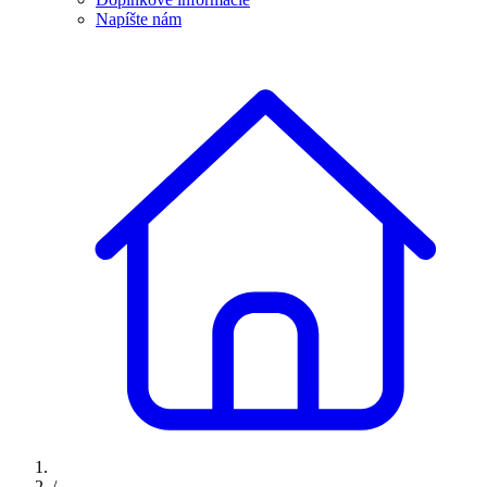
Napíšte nám
/