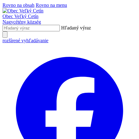
Rovno na obsah
Rovno na menu
Obec
Veľký Cetín
Nagycétény
község
Hľadaný výraz
rozšírené vyhľadávanie