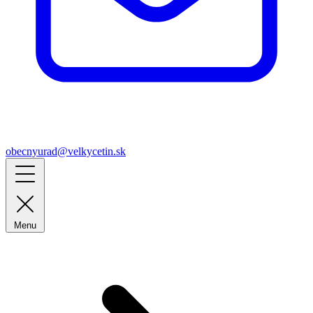
obecnyurad@velkycetin.sk
Menu