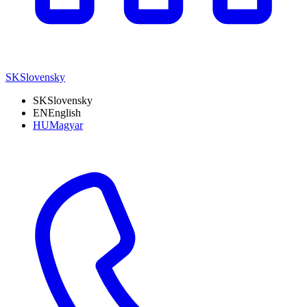
SK
Slovensky
SK
Slovensky
EN
English
HU
Magyar