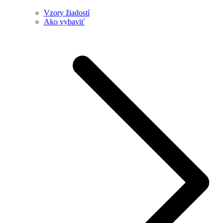
Vzory žiadostí
Ako vybaviť