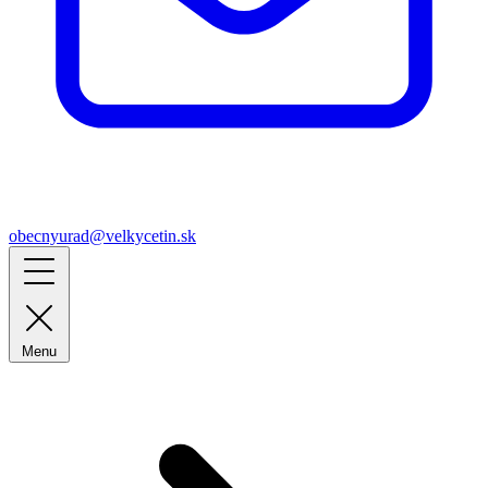
obecnyurad@velkycetin.sk
Menu