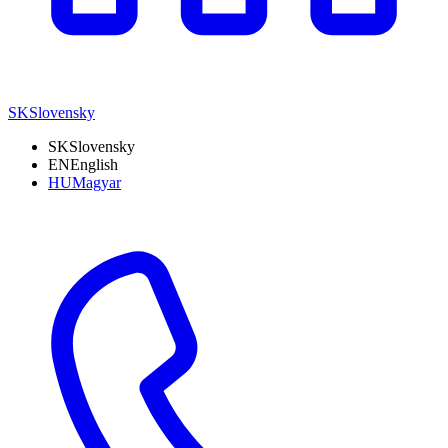
SK
Slovensky
SK
Slovensky
EN
English
HU
Magyar