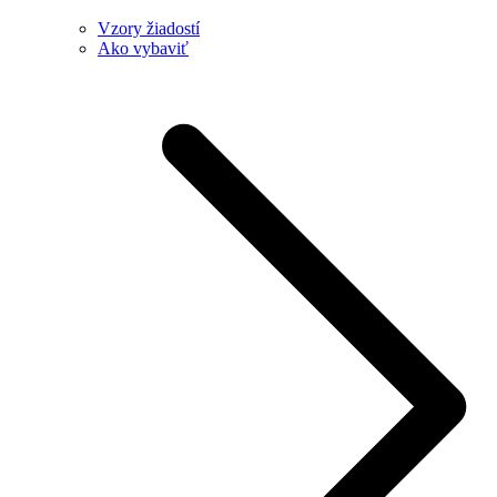
Vzory žiadostí
Ako vybaviť