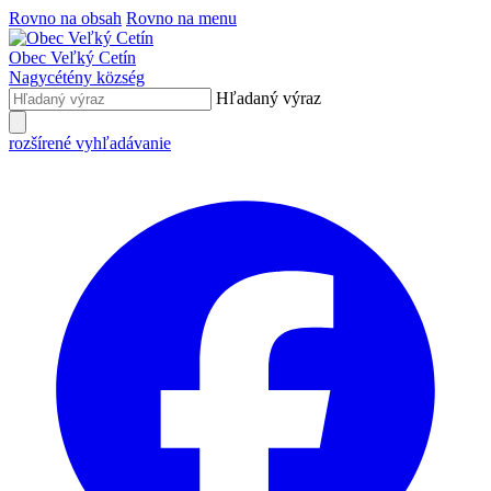
Rovno na obsah
Rovno na menu
Obec
Veľký Cetín
Nagycétény
község
Hľadaný výraz
rozšírené vyhľadávanie