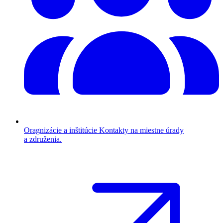
Oragnizácie a inštitúcie
Kontakty na miestne úrady
a združenia.