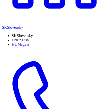
SK
Slovensky
SK
Slovensky
EN
English
HU
Magyar