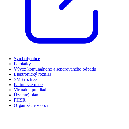
Symboly obce
Pamiatky
Vývoz komunálneho a separovaného odpadu
Elektronický rozhlas
SMS rozhlas
Partnerské obce
Virtuálna prehliadka
Územný plán
PHSR
Organizácie v obci