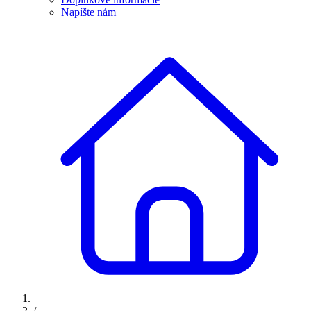
Napíšte nám
/