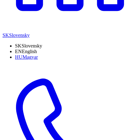
SK
Slovensky
SK
Slovensky
EN
English
HU
Magyar