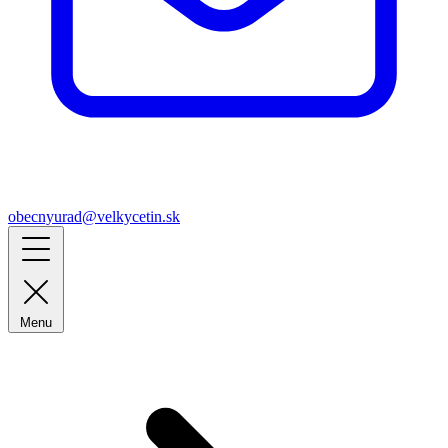
obecnyurad@velkycetin.sk
Menu