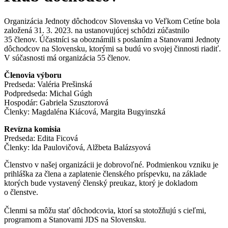
Organizácia Jednoty dôchodcov Slovenska vo Veľkom Cetíne bola
založená 31. 3. 2023. na ustanovujúcej schôdzi zúčastnilo
35 členov. Účastníci sa oboznámili s poslaním a Stanovami Jednoty
dôchodcov na Slovensku, ktorými sa budú vo svojej činnosti riadiť.
V súčasnosti má organizácia 55 členov.
Členovia výboru
Predseda: Valéria Prešinská
Podpredseda: Michal Gúgh
Hospodár: Gabriela Szusztorová
Členky: Magdaléna Kiácová, Margita Bugyinszká
Revízna komisia
Predseda: Edita Ficová
Členky: lda Paulovičová, Alžbeta Balázsyová
Členstvo v našej organizácii je dobrovoľné. Podmienkou vzniku je
prihláška za člena a zaplatenie členského príspevku, na základe
ktorých bude vystavený členský preukaz, ktorý je dokladom
o členstve.
Členmi sa môžu stať dôchodcovia, ktorí sa stotožňujú s cieľmi,
programom a Stanovami JDS na Slovensku.