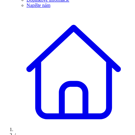
Napíšte nám
/