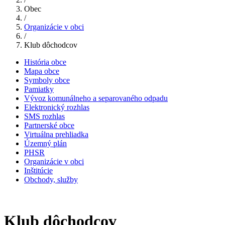
Obec
/
Organizácie v obci
/
Klub dôchodcov
História obce
Mapa obce
Symboly obce
Pamiatky
Vývoz komunálneho a separovaného odpadu
Elektronický rozhlas
SMS rozhlas
Partnerské obce
Virtuálna prehliadka
Územný plán
PHSR
Organizácie v obci
Inštitúcie
Obchody, služby
Klub dôchodcov