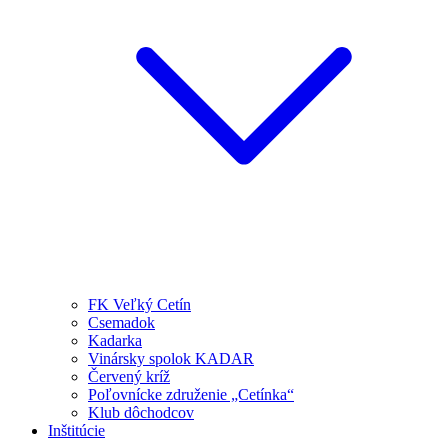
FK Veľký Cetín
Csemadok
Kadarka
Vinársky spolok KADAR
Červený kríž
Poľovnícke združenie „Cetínka“
Klub dôchodcov
Inštitúcie