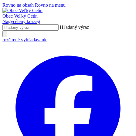
Rovno na obsah
Rovno na menu
Obec
Veľký Cetín
Nagycétény
község
Hľadaný výraz
rozšírené vyhľadávanie