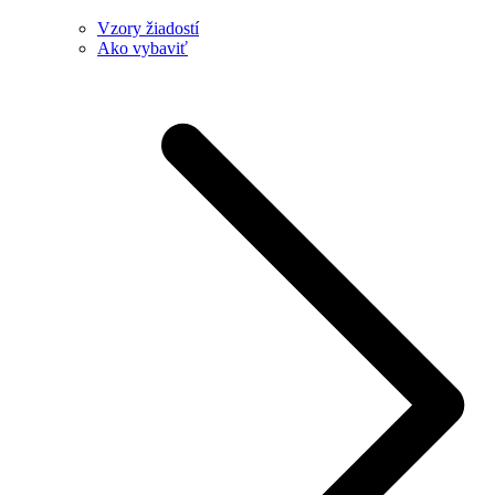
Vzory žiadostí
Ako vybaviť