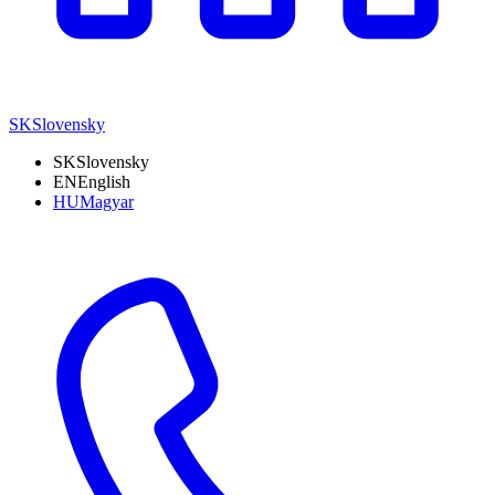
SK
Slovensky
SK
Slovensky
EN
English
HU
Magyar