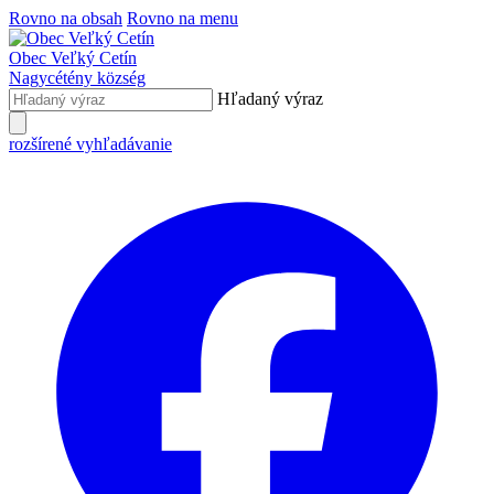
Rovno na obsah
Rovno na menu
Obec
Veľký Cetín
Nagycétény
község
Hľadaný výraz
rozšírené vyhľadávanie