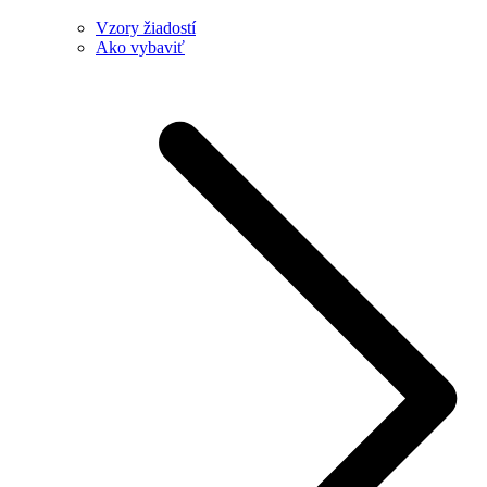
Vzory žiadostí
Ako vybaviť