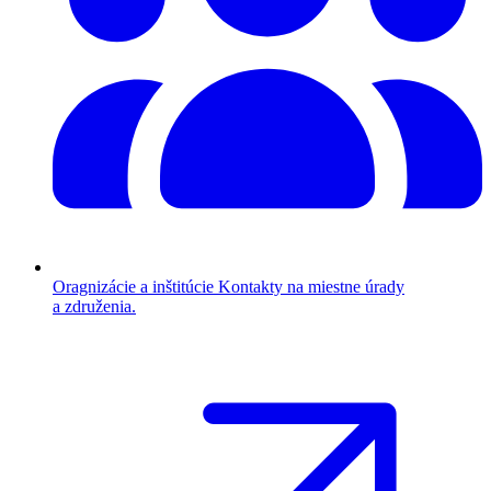
Oragnizácie a inštitúcie
Kontakty na miestne úrady
a združenia.