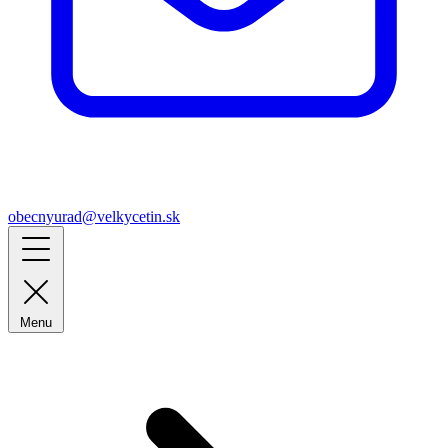
obecnyurad@velkycetin.sk
Menu