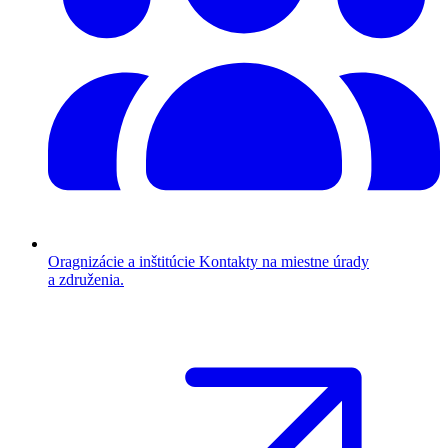
Oragnizácie a inštitúcie
Kontakty na miestne úrady
a združenia.