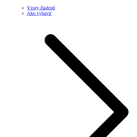
Vzory žiadostí
Ako vybaviť