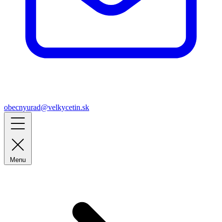
obecnyurad@velkycetin.sk
Menu