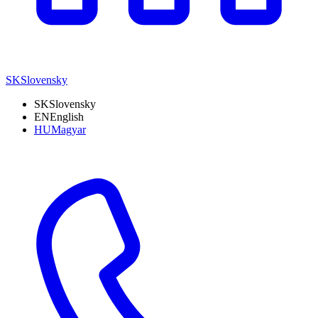
SK
Slovensky
SK
Slovensky
EN
English
HU
Magyar