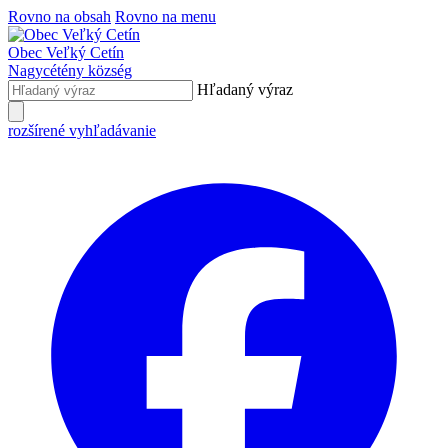
Rovno na obsah
Rovno na menu
Obec
Veľký Cetín
Nagycétény
község
Hľadaný výraz
rozšírené vyhľadávanie