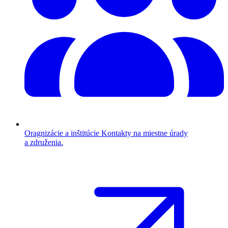
Oragnizácie a inštitúcie
Kontakty na miestne úrady
a združenia.