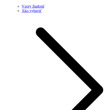
Vzory žiadostí
Ako vybaviť