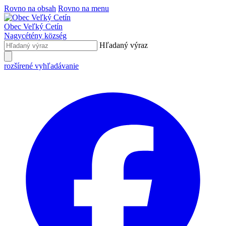
Rovno na obsah
Rovno na menu
Obec
Veľký Cetín
Nagycétény
község
Hľadaný výraz
rozšírené vyhľadávanie