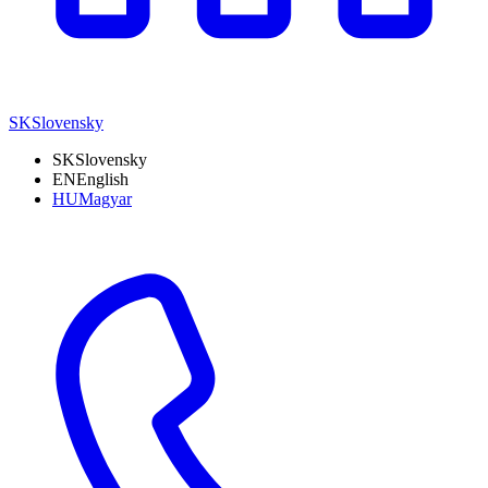
SK
Slovensky
SK
Slovensky
EN
English
HU
Magyar