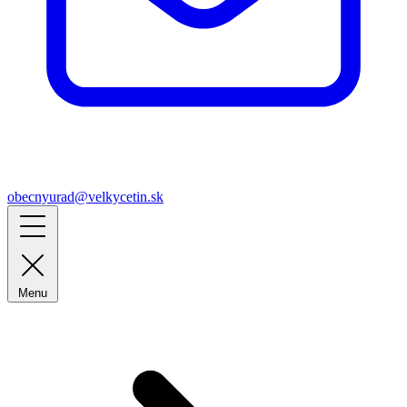
obecnyurad@velkycetin.sk
Menu