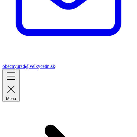
obecnyurad@velkycetin.sk
Menu