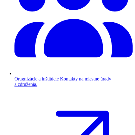
Oragnizácie a inštitúcie
Kontakty na miestne úrady
a združenia.