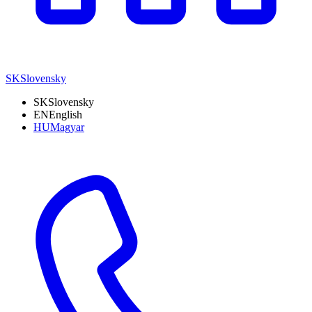
SK
Slovensky
SK
Slovensky
EN
English
HU
Magyar