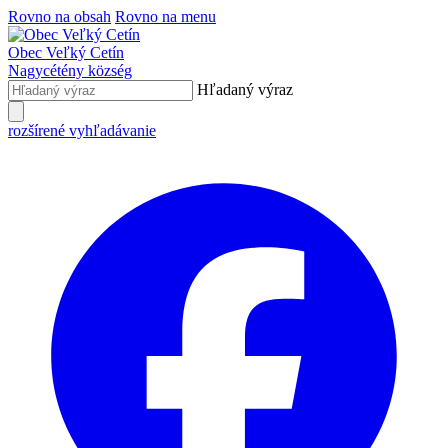
Rovno na obsah
Rovno na menu
Obec
Veľký Cetín
Nagycétény
község
Hľadaný výraz
rozšírené vyhľadávanie