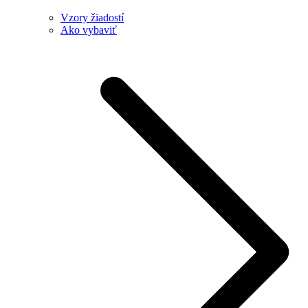
Vzory žiadostí
Ako vybaviť