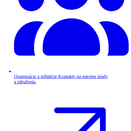
Oragnizácie a inštitúcie
Kontakty na miestne úrady
a združenia.