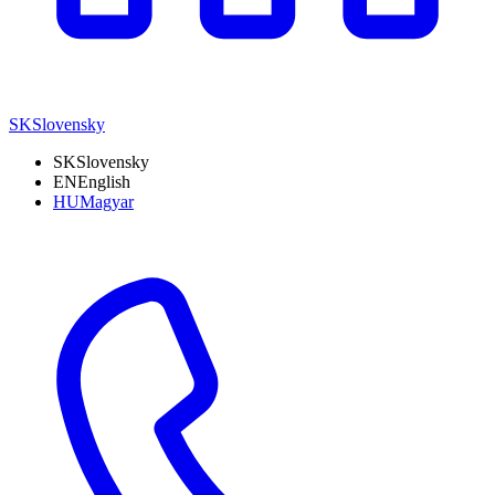
SK
Slovensky
SK
Slovensky
EN
English
HU
Magyar