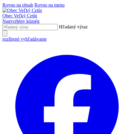
Rovno na obsah
Rovno na menu
Obec
Veľký Cetín
Nagycétény
község
Hľadaný výraz
rozšírené vyhľadávanie