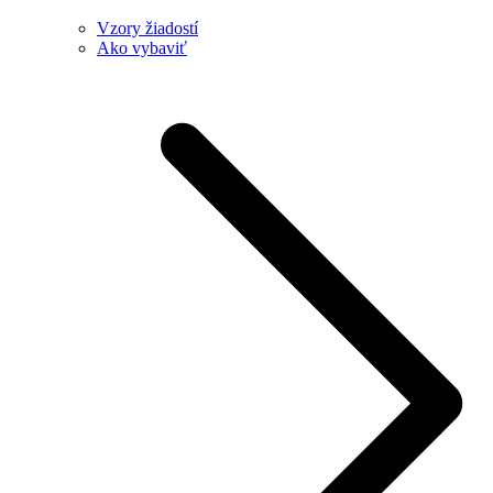
Vzory žiadostí
Ako vybaviť