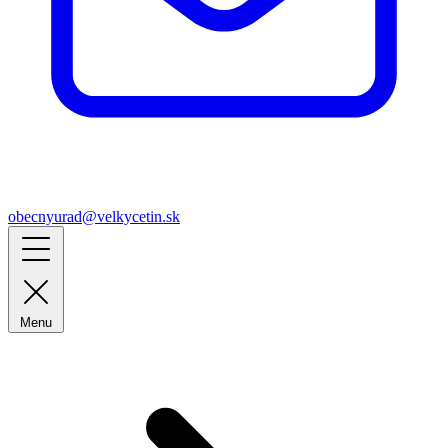
obecnyurad@velkycetin.sk
Menu