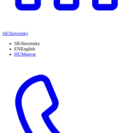
SK
Slovensky
SK
Slovensky
EN
English
HU
Magyar