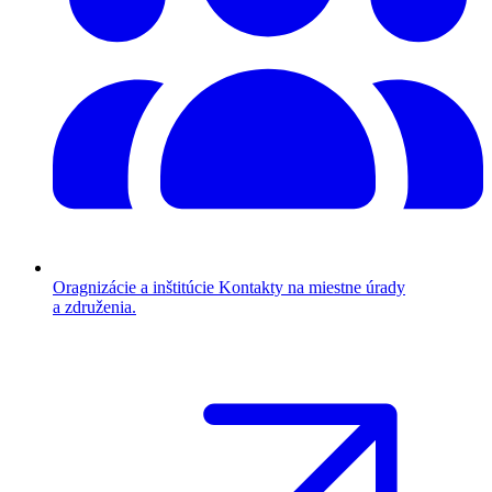
Oragnizácie a inštitúcie
Kontakty na miestne úrady
a združenia.