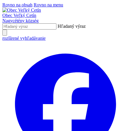
Rovno na obsah
Rovno na menu
Obec
Veľký Cetín
Nagycétény
község
Hľadaný výraz
rozšírené vyhľadávanie