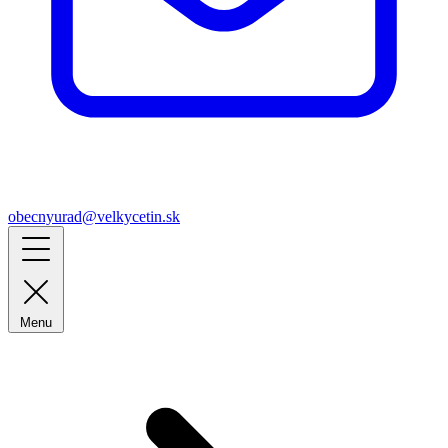
obecnyurad@velkycetin.sk
Menu