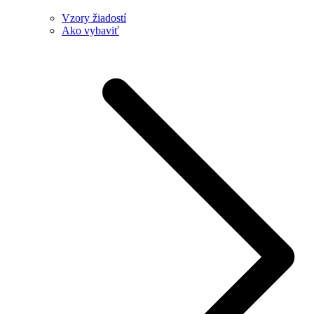
Vzory žiadostí
Ako vybaviť