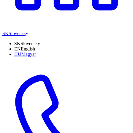
SK
Slovensky
SK
Slovensky
EN
English
HU
Magyar