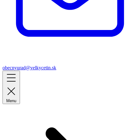
obecnyurad@velkycetin.sk
Menu