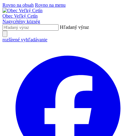
Rovno na obsah
Rovno na menu
Obec
Veľký Cetín
Nagycétény
község
Hľadaný výraz
rozšírené vyhľadávanie