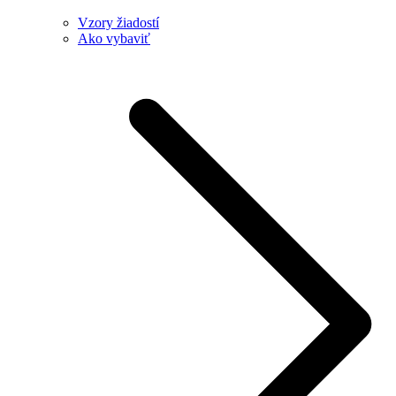
Vzory žiadostí
Ako vybaviť