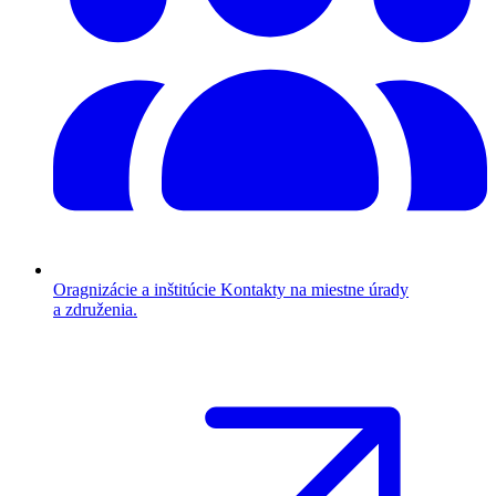
Oragnizácie a inštitúcie
Kontakty na miestne úrady
a združenia.