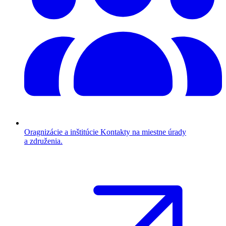
Oragnizácie a inštitúcie
Kontakty na miestne úrady
a združenia.