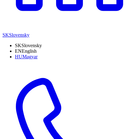
SK
Slovensky
SK
Slovensky
EN
English
HU
Magyar