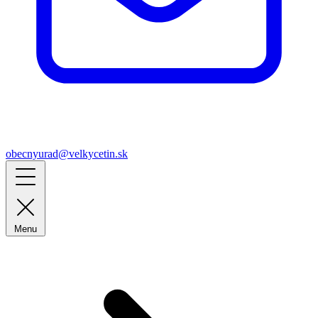
obecnyurad@velkycetin.sk
Menu