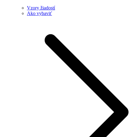
Vzory žiadostí
Ako vybaviť