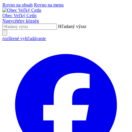
Rovno na obsah
Rovno na menu
Obec
Veľký Cetín
Nagycétény
község
Hľadaný výraz
rozšírené vyhľadávanie