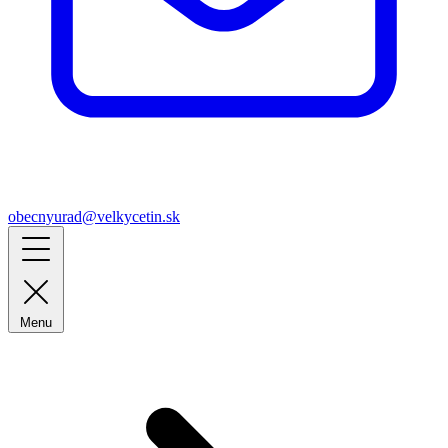
obecnyurad@velkycetin.sk
Menu