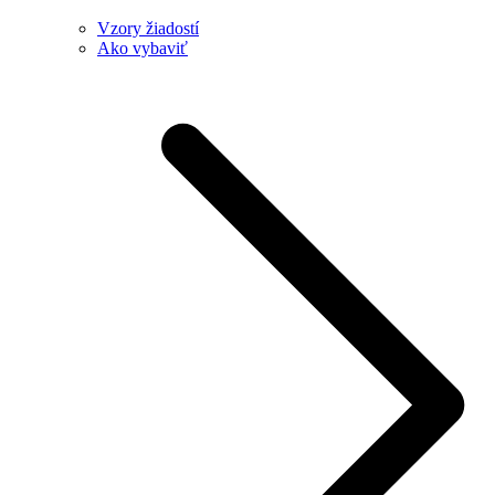
Vzory žiadostí
Ako vybaviť