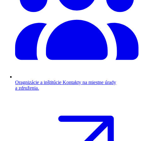
Oragnizácie a inštitúcie
Kontakty na miestne úrady
a združenia.