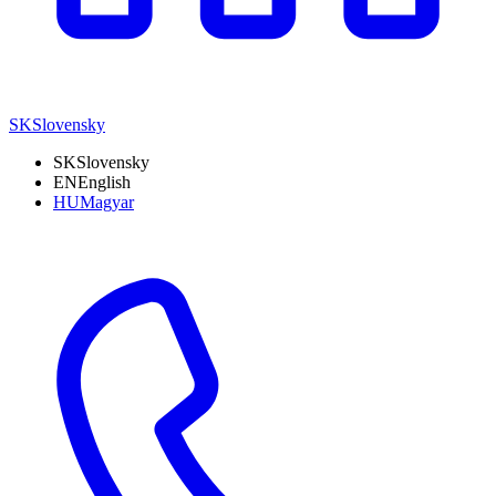
SK
Slovensky
SK
Slovensky
EN
English
HU
Magyar