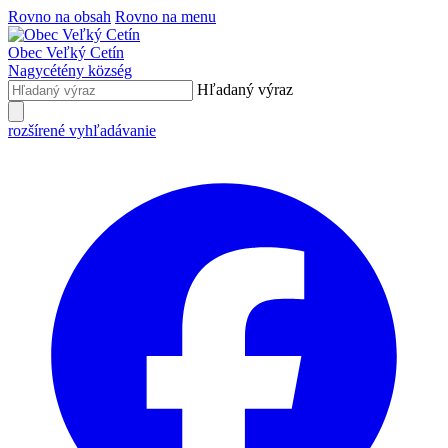
Rovno na obsah
Rovno na menu
Obec
Veľký Cetín
Nagycétény
község
Hľadaný výraz
rozšírené vyhľadávanie