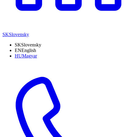
SK
Slovensky
SK
Slovensky
EN
English
HU
Magyar