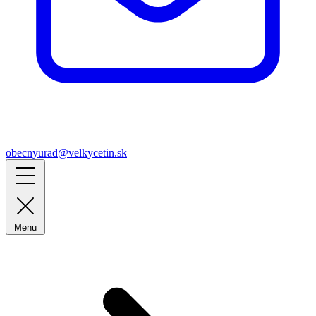
obecnyurad@velkycetin.sk
Menu