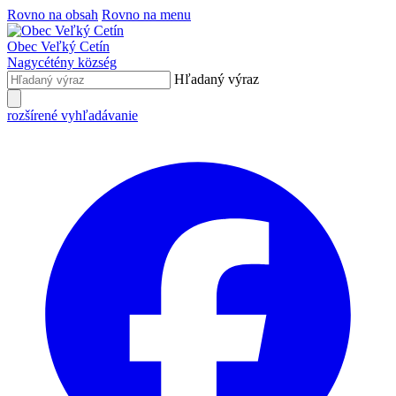
Rovno na obsah
Rovno na menu
Obec
Veľký Cetín
Nagycétény
község
Hľadaný výraz
rozšírené vyhľadávanie