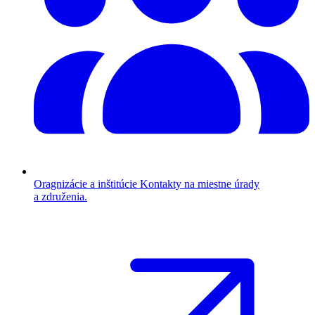
Oragnizácie a inštitúcie
Kontakty na miestne úrady
a združenia.