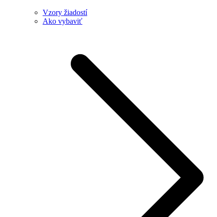
Vzory žiadostí
Ako vybaviť