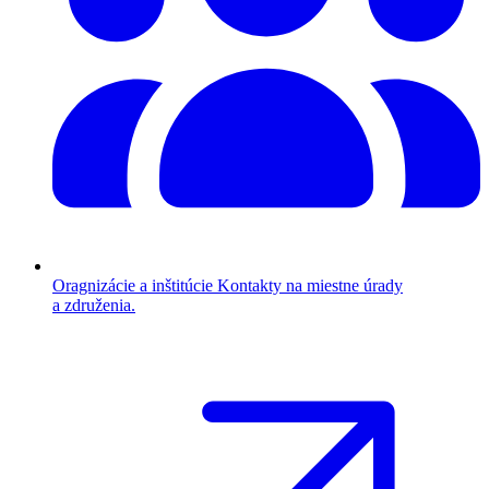
Oragnizácie a inštitúcie
Kontakty na miestne úrady
a združenia.