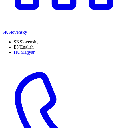
SK
Slovensky
SK
Slovensky
EN
English
HU
Magyar