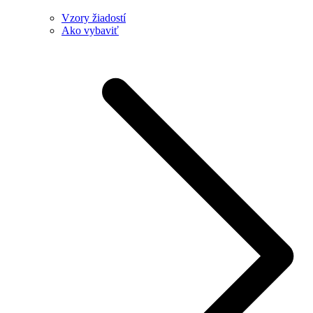
Vzory žiadostí
Ako vybaviť