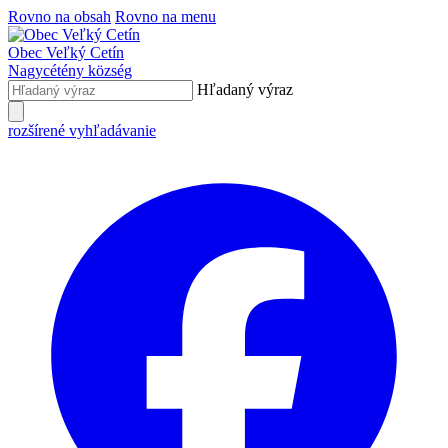
Rovno na obsah
Rovno na menu
Obec
Veľký Cetín
Nagycétény
község
Hľadaný výraz
rozšírené vyhľadávanie