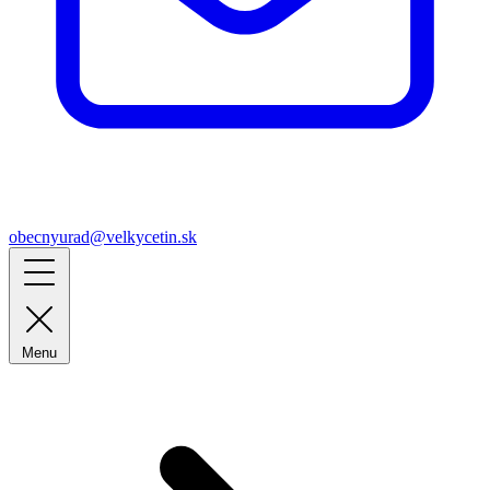
obecnyurad@velkycetin.sk
Menu