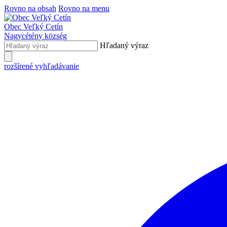
Rovno na obsah
Rovno na menu
Obec
Veľký Cetín
Nagycétény
község
Hľadaný výraz
rozšírené vyhľadávanie