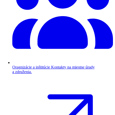
Oragnizácie a inštitúcie
Kontakty na miestne úrady
a združenia.