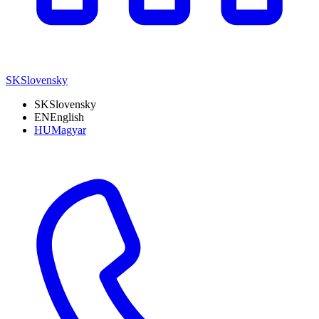
SK
Slovensky
SK
Slovensky
EN
English
HU
Magyar