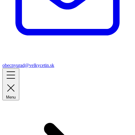
obecnyurad@velkycetin.sk
Menu