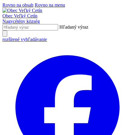
Rovno na obsah
Rovno na menu
Obec
Veľký Cetín
Nagycétény
község
Hľadaný výraz
rozšírené vyhľadávanie