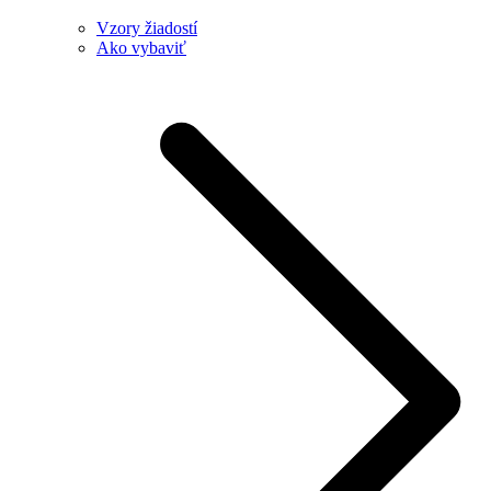
Vzory žiadostí
Ako vybaviť