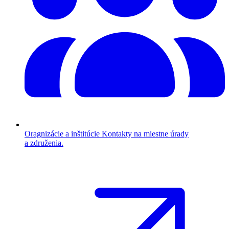
Oragnizácie a inštitúcie
Kontakty na miestne úrady
a združenia.