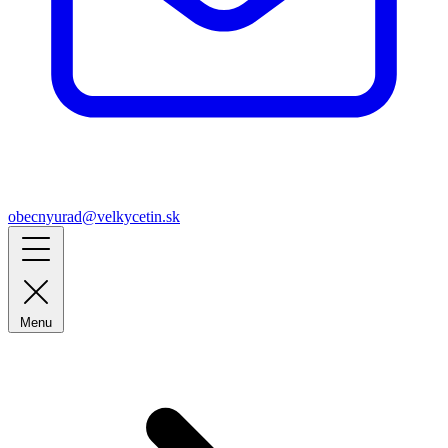
obecnyurad@velkycetin.sk
Menu