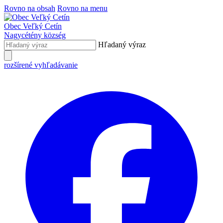
Rovno na obsah
Rovno na menu
Obec
Veľký Cetín
Nagycétény
község
Hľadaný výraz
rozšírené vyhľadávanie