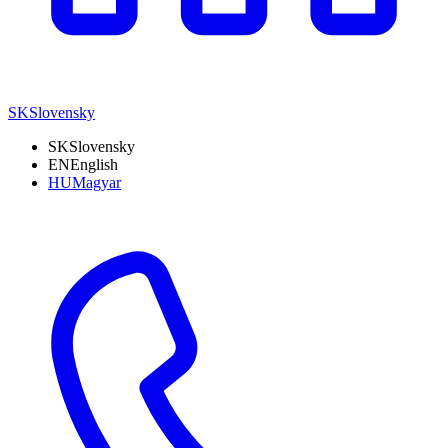
SK
Slovensky
SK
Slovensky
EN
English
HU
Magyar