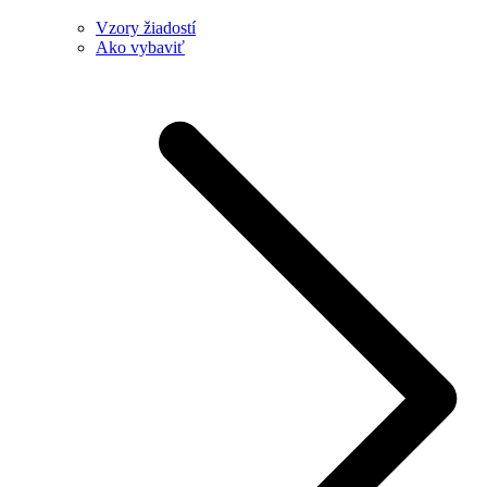
Vzory žiadostí
Ako vybaviť